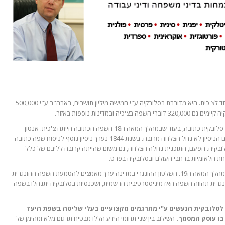
סלובקית היא שפה סלאבית מערבית הדומה במיוחד לצ'כית. היא מדוברת בסלובקיה ע"י חמישה מיליון תושבים, בארה"ב ע"י 500,000
 ובמדינות נוספות באזור.
רק בשנת 1787 התקיים ניסיון ראשון לניסוח שפה סלובקית כתובה, בעוד שבמהלך המאה ה18 השפה הכתובה הייתה צ'כית. אנטון
ברנולק ניסה לנסח דיאלקט סלובקי לכתיבה, אולם הניסיון לא נחל הצלחה מרובה. בשנת 1844 נערך ניסיון נוסף לניסוח שפה כתובה
ובקיה. הפעם, התוכנית נחלה הצלחה, גם משום שהייתה קרובה לליבם של כלל
ת הלאומיות ברחבי העולם ובסלובקיה בפרט.
ואולם, השפה הסלובקית עמדה בסכנת הכחדה במהלך המאה ה19. השלטון ההונגרי במדינה ערך מאמצים להטמעת השפה ההונגרית
דינה, ובשנת 1840 נקבע שההונגרית תהווה השפה האדמיניסטרטיבית הרשמית, ושכנסיות בסלובקיה יתנהלו בשפה
לסלובקית הנעשים ע"י מתרגמים מקצועיים בעלי שליטה בשפת היעד
בו עוסק המסמך.
השילוב בין שני תחומי הידע הללו מבטיח תרגום מלא ומהימן של