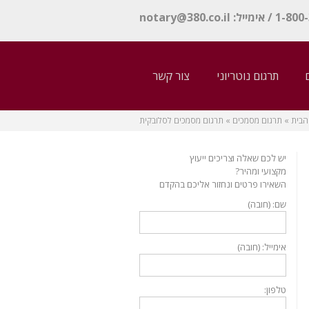
notary@380.co.il
תרגום נוטריוני
צור קשר
הבית
»
תרגום מסמכים
»
תרגום מסמכים לסלובקית
יש לכם שאלה וצריכים ייעוץ
מקצועי ומהיר?
השאירו פרטים ונחזור אליכם בהקדם
שם: (חובה)
אימייל: (חובה)
טלפון: