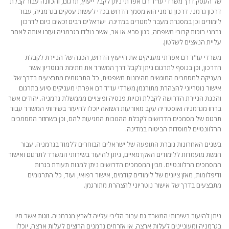
של העסק.דרך משרדי עו"ד רם אפרתי ניתן לקבל ייעוץ, תרגום, והכוונה עבור קבלת
דרכון גרמני. דרכון גרמני הוא מסמך הדרוש בכדי לעשות עסקים בגרמניה, עבור
לימודים וכן במסגרת מעבר למגורים במדינה. ישראלים רבים זכאים כיום לדרכון
גרמני בזכות קרובי משפחה, כגון סבא או אב, אשר נולדו בגרמניה ועזבו אותה לאחר
עליית הנאצים לשלטון.
משרדי עו"ד רם אפרתי מעניקים את הייעוץ הדרוש, הכנה של הניירת לקבלת
הדרכון, וכן בנוסף לתרגום ניתן לקבל דרך המשרד את חתימת הנוטריון אשר
מעניקה למסמכים המוגשים מהימנות משפטית, כל התרגומים מתבצעים בדרך של
אישור נוטריוני להצהרת מתורגמן.משרדי עו"ד רם אפרתי מעניקים סיוע בתרגום
והכנת הניירת הדרושה לקבלת זכויות פנסיה ופיצויים מממשלת גרמניה. יהודים אשר
ברחו מגרמניה ואוסטריה עקב מאורעות השואה יוכלו להיעזר בשירותי המשרד עבור
תרגום של מסמכים הדרושים לקבלת ההטבות המגיעות להם, וכן בשחזור המסמכים
הרלוונטיים למוסדות הביטוח במדינה.
בשנים האחרונות גוברת התופעה של ישראלים הבוחרים ללמוד בגרמניה. עבור
הגשת מועמדות ללימודים האקדמאיים, ניתן להיעזר בשירותי המשרד לתרגום ואישור
המסמכים הרלוונטיים. מבין המסמכים הדרושים ניתן למנות תעודת בגרות
ודיפלומות, מאזן ציונים של לימודים קודמים, אישור רפואי, ועוד, כל התרגומים
מתבצעים בדרך של אישור נוטריוני להצהרת מתורגמן.
ניתן להיעזר בשירותי המשרד גם עבור הליכי עלייה לארץ מגרמניה. זוגות אשר חיו
בגרמניה ומעוניינים לעלות ארצה, או אזרחים גרמנים הרוצים לעלות ארצה, יוכלו