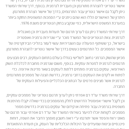
משרדי עו"ד רם אפרתי מספק שירותי תרגום נוטריון מגרמנית לעברית, בדרך של
אישור נוטריוני להצהרת מתורגמן וכן מעברית לגרמנית. בנוסף, דרך שירותי המשרד
ניתן לקבל גם אישור נוטריון עבור התרגומים, בדרך של אישור הצהרת מתורגמן.
היתרון של האישורים הללו הוא שהם ניתנים ע"י הסמכות המשפטית החזקה ביותר
במערכת המשפט הישראלית, כפי שנקבע בחוק הנוטריונים משנת 1976.
דרך שירותי המשרד ניתן גם לערוך תרגום של תעודות מעברית וכן מאנגלית
לגרמנית. צוות הנוטריונים של המשרד מוכר ע"י שגרירות גרמניה ואוסטריה
בישראל, כך ששיתוף הפעולה עם השגרירויות עשוי לעזור בהליכי הבירוקרטיה של
אישור המסמכים. כל התרגומים נעשים בדרך של אישור נוטריוני להצהרת מתורגמן.
מכיוון שהשוק הגרמני נחשב לשלישי בגודלו בעולם בתחום העסקים, רבים מבצעים
תרגומים לגרמנית למטרות עסקיות. בנוסף, משום שגרמניה מחוברת לכלכלת השוק
האירופאי, עסקים בגרמניה פותחים דלתות לעסקים בשאר מדינות אירופה. כדי
לפתוח או לקדם את העסקים ברחבי גרמניה, נדרשת הצגה של מסמכים מתורגמים
לגרמנית אשר מציגים פרטים על הנתונים הכלכליים והפעילות העסקית של
החברה.
דרך שירותי משרד עו"ד רם אפרתי ניתן לערוך תרגום נוטריוני של מסמכים עסקיים,
וכן לקבל אישורי אפוסטיל הדרושים לחלק מהמסמכים בכדי שאלה יקבלו מהימנות
משפטית בגרמניה.עבור פתיחה או קידום של עסקים בגרמניה נדרשים מספר
מסמכים. לקוחות יוכלו להיעזר בשירותי המשרד של עו"ד רם אפרתי עבור תרגום של
מאזני רווח והפסד אשר יתורגמו ע"י רואה חשבון מוסמך הדובר את השפה, דוחות
פיננסיים וביטוח שמעידים על היכולות הכלכליות של העסק, וכן תעודת ההתאגדות