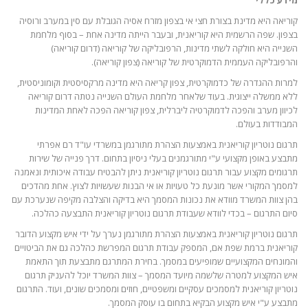
מידע כללי
קוריאה היא מדינת בצורת חצי אי בצפון מזרח אסיה הגובלת עם סין במערב ורוסיה
בצפון. שפה הרשמית היא קוריאנית, ובעבר הייתה מדינה אחת – בסוף מלחמת
השנייה היא חולקה לשתי מדינות, הרפובליקה של קוריאה (דרום קוריאה)
והרפובליקה העממית הדמוקרטית של קוריאה (צפון קוריאה).
למרות ההגדרה של כדמוקרטית, צפון קריאה היא מדינה מרקסיסטית וקומוניסטית,
ללא ממשלה ייצוגית. בעוד שלאחר מלחמת העולם השנייה נטתה דרום קוריאה
לכיוון מערב והפכה לדמוקרטיה ליברלית, צפון קוריאה הפכה לאחת המדינות
המבודדות בעולם.
תרגום נוטריון קוריאנית באמצעות הצהרת מתורגמן במשרדי עו"ד רם אפרתי
מתבצע באופן מקצועי ע"י מתורגמנים בעלי ניסיון בתחום. דרך פנייה של שירות
תרגומים מקצוע עבור תרגום נוטריון קוריאנית ניתן להבטיח עבודה איכותית ונאמנה
למסמך המקורי אשר מונעת כל טעויות או אי הבנות שעשויות לצוץ. אחת מהדכים
בהן צוות המשרד מוודא את נכונות המסמך היא בדיקה והצלבה מקיפה שנערכת עם
סיום התרגום – בכדי לוודא שעבודת תרגום נוטריון קוריאנית התבצעה כהלכה.
תרגום נוטריון קוריאנית באמצעות הצהרת מתורגמן נערך על ידי איש מקצוע הדובר
קוריאנית ברמת שפת אם, המספק עבודת תרגום המפרשת כהלכה גם את הביטויים
והמונחים המקצועיים שמופיעים במסמך. בחירת המתרגם מתבצעת תוך התאמת
איש המקצוע למטרה שלשמה מיועד המסמך – צוות המשרד יוכל להעניק תרגום
נוטריון קוריאנית למסמכים עסקיים ומשפטיים, חוזים ומסמכים שונים, ועוד. התרגום
מתבצע ע"י איש מקצוע הבקיא בתחום בו עוסק המסמך.