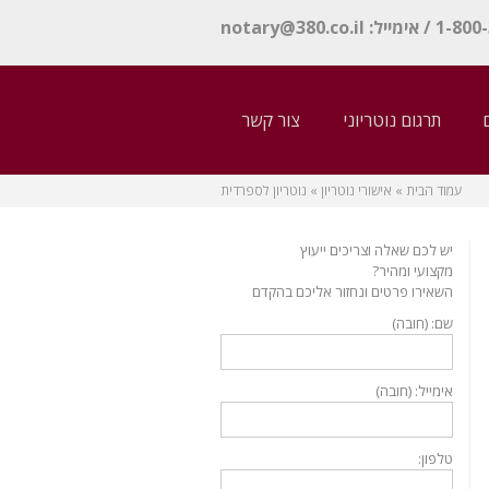
notary@380.co.il
תרגום נוטריוני
צור קשר
עמוד הבית
»
אישורי נוטריון
»
נוטריון לספרדית
יש לכם שאלה וצריכים ייעוץ
מקצועי ומהיר?
השאירו פרטים ונחזור אליכם בהקדם
שם: (חובה)
אימייל: (חובה)
טלפון: