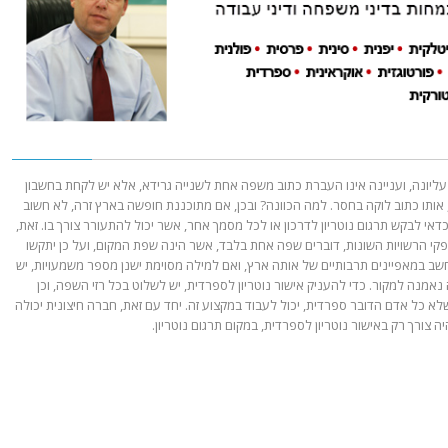
עליונה, ועניינה אינו העברת כתוב משפה אחת לשנייה גרידא, אלא יש לקחת בחשבון
 אותו כתוב לוקה בחסר. למה הכוונה? ובכן, אם מתוכננת חופשה בארץ זרה, לא חשוב
דאי לבקש תרגום נוטריון לדרכון או לכל מסמך אחר, אשר יכול להתעורר צורך בו. זאת,
קי הרשויות השונות, דוברים שפה אחת בלבד, אשר הינה שפת המקום, ועל כן יתקשו
תחשב במאפיינים תרבותיים של אותה ארץ, ואם למילה מסוימת ישנן מספר משמעויות, יש
נאמנה למקור. כדי להעניק אישור נוטריון לספרדית, יש לשלוט בכל רזי השפה, וכן
א כל אדם הדובר ספרדית, יכול לעבוד במקצוע זה. יחד עם זאת, חברה חיצונית יכולה
ורך רק באישור נוטריון לספרדית, במקום תרגום נוטריון.